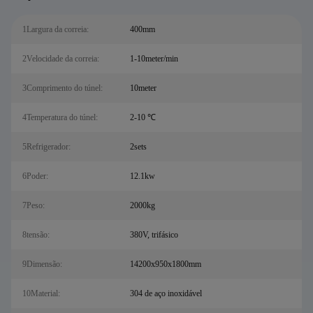
1Largura da correia:
400mm
2Velocidade da correia:
1-10meter/min
3Comprimento do túnel:
10meter
4Temperatura do túnel:
2-10 ℃
5Refrigerador:
2sets
6Poder:
12.1kw
7Peso:
2000kg
8tensão:
380V, trifásico
9Dimensão:
14200x950x1800mm
10Material:
304 de aço inoxidável