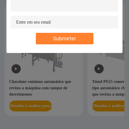
Submeter
Chocolate contínuo automático que
Túnel PE15 comercial
revista a máquina com tanque de
tipo automático choc
derretimento
que revista a máqui
Obtenha o melhor preço
Obtenha o melhor pr