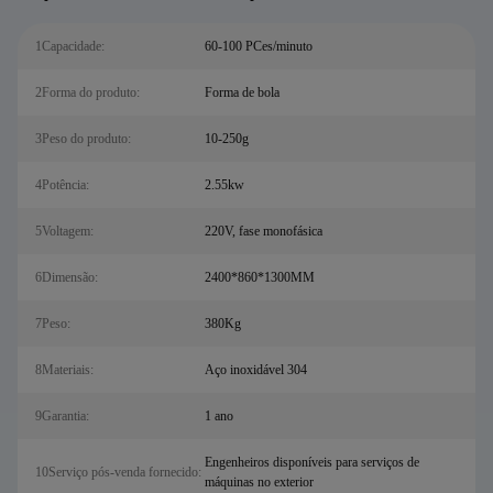
1Capacidade:
60-100 PCes/minuto
2Forma do produto:
Forma de bola
3Peso do produto:
10-250g
4Potência:
2.55kw
5Voltagem:
220V, fase monofásica
6Dimensão:
2400*860*1300MM
7Peso:
380Kg
8Materiais:
Aço inoxidável 304
9Garantia:
1 ano
Engenheiros disponíveis para serviços de
10Serviço pós-venda fornecido:
máquinas no exterior