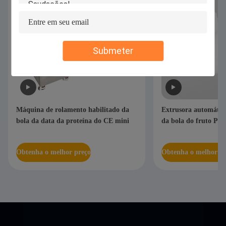
Submeter
Máquina de rolamento habilitado da
Extrusora automátic
bola da data da proteína do CE mini
da bola do fruto P11
Obtenha o melhor preço
Obtenha o melhor pr